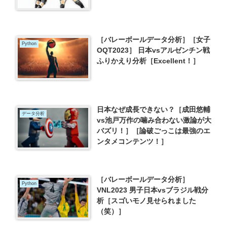
［バレーボールデータ分析］［女子
Python
OQT2023］ 日本vsアルゼンチン戦
ふりかえり分析［Excellent！］
日本なぜ成長できない？［成田悠輔
データ分析
vs池戸万作の噛み合わない激論が大
バズリ！］［論破ごっこは最強のエ
ンタメコンテンツ！］
［バレーボールデータ分析］
Python
VNL2023 男子日本vsブラジル戦分
析［スゴいモノ見せられました
（笑）］