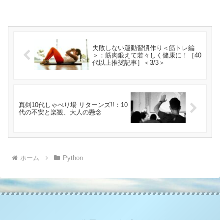
失敗しない運動習慣作り＜筋トレ編
＞：筋肉鍛えて若々しく健康に！［40
代以上推奨記事］＜3/3＞
真剣10代しゃべり場 リターンズ!!：10
代の不安と楽観、大人の懸念
ホーム
Python