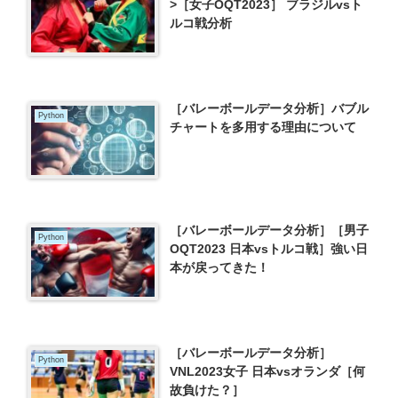
>［女子OQT2023］ ブラジルvsト
ルコ戦分析
［バレーボールデータ分析］バブル
Python
チャートを多用する理由について
［バレーボールデータ分析］［男子
Python
OQT2023 日本vsトルコ戦］強い日
本が戻ってきた！
［バレーボールデータ分析］
Python
VNL2023女子 日本vsオランダ［何
故負けた？］