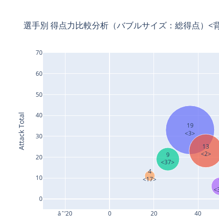
選手別 得点力比較分析（バブルサイズ：総得点）
<
70
60
50
40
Attack Total
19
<3>
30
13
<2>
9
20
<37>
4
10
<17>
<
0
âˆ’20
0
20
40